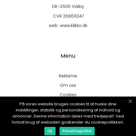
web:
www.klikko.dk
Menu
Reklame
Om oss
Cookies
På vores website bruges cookies til at huske dine
Kontakt Oss
indstillinger, statistik og personalisering af indhold og
Sitemap
annoncer. Denne information deles med tredjepart. Ved
fortsat brug af websiden godkender du cookiepolitikken.
Ok
Privatlivspolitik