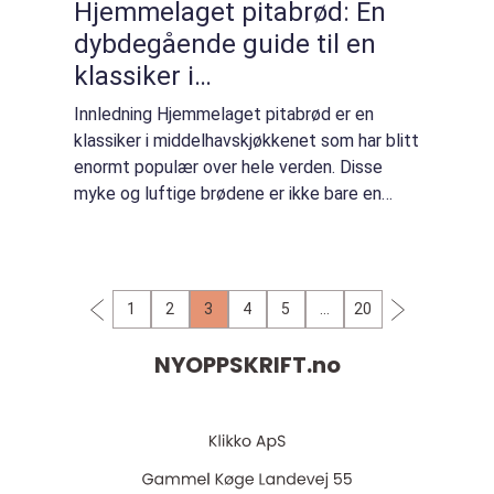
Hjemmelaget pitabrød: En
dybdegående guide til en
klassiker i
middelhavskjøkkenet
Innledning Hjemmelaget pitabrød er en
klassiker i middelhavskjøkkenet som har blitt
enormt populær over hele verden. Disse
myke og luftige brødene er ikke bare en
velsmakende spise i seg selv, men kan også
brukes som en deilig base for ulike fyllinge...
1
2
3
4
5
…
20
NYOPPSKRIFT.
no