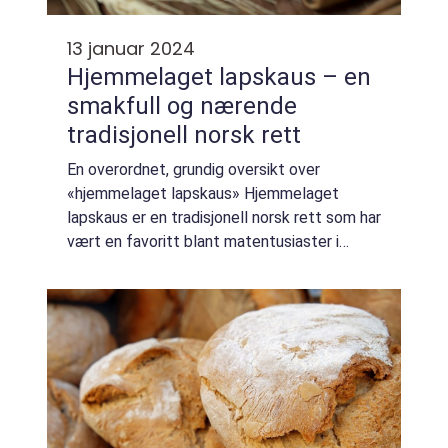
13 januar 2024
Hjemmelaget lapskaus – en
smakfull og nærende
tradisjonell norsk rett
En overordnet, grundig oversikt over
«hjemmelaget lapskaus» Hjemmelaget
lapskaus er en tradisjonell norsk rett som har
vært en favoritt blant matentusiaster i
generasjoner. Det er en næringsrik og
mettende gryterett som består av ulike gr...