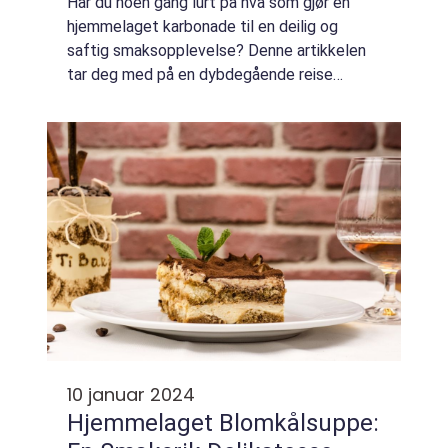
Har du noen gang lurt på hva som gjør en
hjemmelaget karbonade til en deilig og
saftig smaksopplevelse? Denne artikkelen
tar deg med på en dybdegående reise
gjennom historien, variasjonene og
hemmelighetene bak denne klassiske
matretten. Fra de mest ...
10 januar 2024
Hjemmelaget Blomkålsuppe: