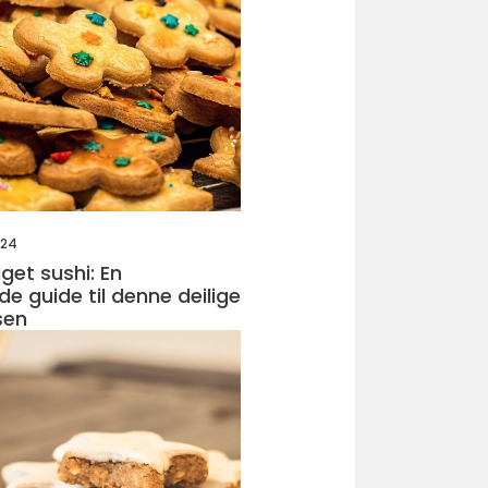
024
et sushi: En
e guide til denne deilige
sen