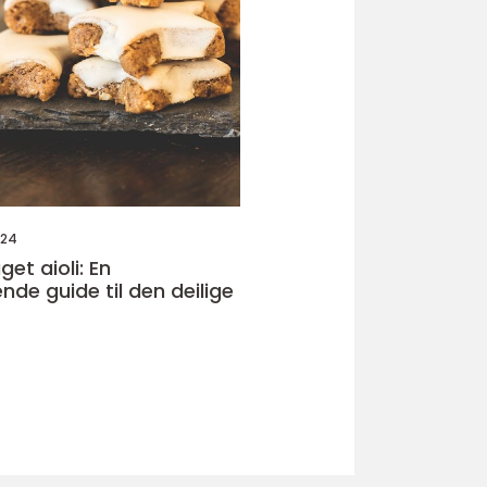
024
et aioli: En
de guide til den deilige