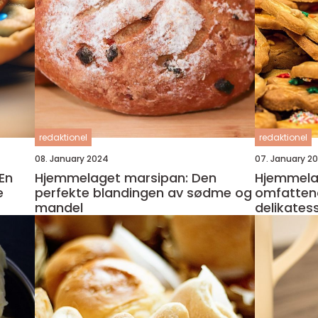
redaktionel
redaktionel
08. January 2024
07. January 2
En
Hjemmelaget marsipan: Den
Hjemmelag
e
perfekte blandingen av sødme og
omfattend
mandel
delikates