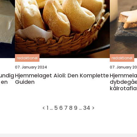
redaktionel
redaktionel
07. January 2024
07. January 2
undig
Hjemmelaget Aioli: Den Komplette
Hjemmelag
 en
Guiden
dybdegåen
kålrotafia
<
1
…
5
6
7
8
9
…
34
>