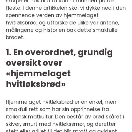
skorpe er nok til å få vann i munnen på de
fleste. I denne artikkelen skal vi dykke ned i den
spennende verden av hjemmelaget
hvitløksbrød, og utforske de ulike variantene,
målingene og historien bak dette smakfulle
brødet.
1. En overordnet, grundig
oversikt over
«hjemmelaget
hvitløksbrød»
Hjemmelaget hvitløksbrød er en enkel, men
smakfull rett som har sin opprinnelse fra
italiensk matkultur. Den består av brød skåret i
skiver, smurt med hvitløkssmør, og deretter
stekt eller grillet til det blir sprøtt og gyldent.