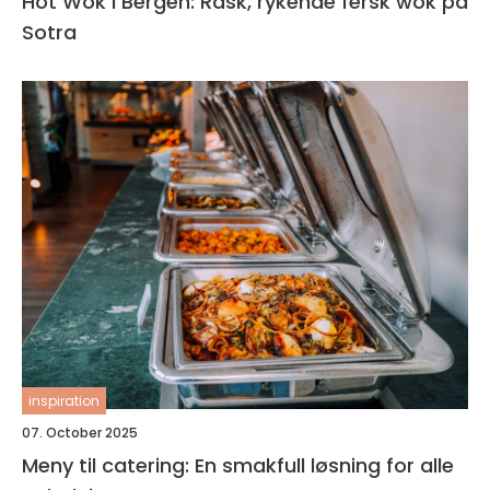
Hot Wok i Bergen: Rask, rykende fersk wok på
Sotra
inspiration
07. October 2025
Meny til catering: En smakfull løsning for alle