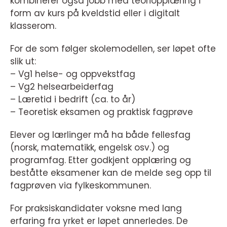
kombinerer også jobb med teoriopplæring i
form av kurs på kveldstid eller i digitalt
klasserom.
For de som følger skolemodellen, ser løpet ofte
slik ut:
– Vg1 helse- og oppvekstfag
– Vg2 helsearbeiderfag
– Læretid i bedrift (ca. to år)
– Teoretisk eksamen og praktisk fagprøve
Elever og lærlinger må ha både fellesfag
(norsk, matematikk, engelsk osv.) og
programfag. Etter godkjent opplæring og
beståtte eksamener kan de melde seg opp til
fagprøven via fylkeskommunen.
For praksiskandidater voksne med lang
erfaring fra yrket er løpet annerledes. De