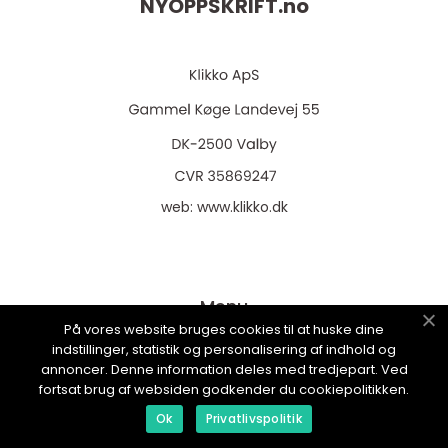
NYOPPSKRIFT.
no
web:
www.klikko.dk
Menu
På vores website bruges cookies til at huske dine
indstillinger, statistik og personalisering af indhold og
annoncer. Denne information deles med tredjepart. Ved
Reklame
fortsat brug af websiden godkender du cookiepolitikken.
Om oss
Ok
Privatlivspolitik
Cookies