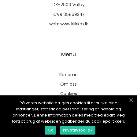
web:
www.klikko.dk
Menu
Reklame
Om oss
Cookies
På vores website bruges cookies til at huske dine
Kontakt Oss
indstillinger, statistik og personalisering af indhold og
Sitemap
annoncer. Denne information deles med tredjepart. Ved
fortsat brug af websiden godkender du cookiepolitikken.
Ok
Privatlivspolitik