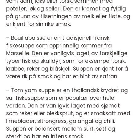
som klam, laks eller torsk, sammen med
poteter, løk og selleri. Den er kremet og fyldig
på grunn av tilsetningen av melk eller fløte, og
er kjent for sin rike smak.
– Bouillabaisse er en tradisjonell fransk
fiskesuppe som opprinnelig kommer fra
Marseille. Den er vanligvis laget av forskjellige
typer fisk og skalldyr, som for eksempel torsk,
krabbe, reker og blåskjell. Suppen er kjent for å
være rik på smak og har et hint av safran.
– Tom yam suppe er en thailandsk krydret og
sur fiskesuppe som er populær over hele
verden. Den er vanligvis laget med sjømat
som reker eller blekksprut, og er smaksatt med
limeblader, sitrongress, galangal og chili.
Suppen er balansert mellom surt, søtt og
sterkt, og har en intens smak.