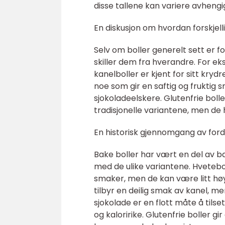
disse tallene kan variere avhengi
En diskusjon om hvordan forskjell
Selv om boller generelt sett er 
skiller dem fra hverandre. For e
kanelboller er kjent for sitt kry
noe som gir en saftig og fruktig 
sjokoladeelskere. Glutenfrie boll
tradisjonelle variantene, men de h
En historisk gjennomgang av ford
Bake boller har vært en del av b
med de ulike variantene. Hveteboll
smaker, men de kan være litt høy 
tilbyr en deilig smak av kanel, m
sjokolade er en flott måte å til
og kaloririke. Glutenfrie boller gi