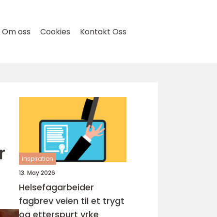
Om oss
Cookies
Kontakt Oss
r
inspiration
13. May 2026
Helsefagarbeider
fagbrev veien til et trygt
og etterspurt yrke