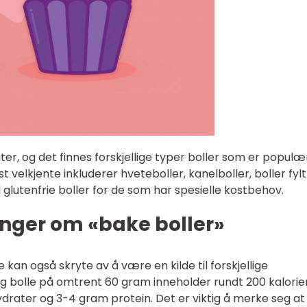
åter, og det finnes forskjellige typer boller som er populæ
 velkjente inkluderer hveteboller, kanelboller, boller fy
 glutenfrie boller for de som har spesielle kostbehov.
inger om «bake boller»
e kan også skryte av å være en kilde til forskjellige
ig bolle på omtrent 60 gram inneholder rundt 200 kalorier
rater og 3-4 gram protein. Det er viktig å merke seg at