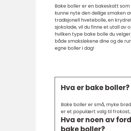
Bake boller er en bakeskatt som a
kunne nyte den deilige smaken av 
tradisjonell hvetebolle, en krydre
sjokolade, vil du finne et utall a
hvilken type bake bolle du velger
både smaksløkene dine og de run
egne boller i dag!
Hva er bake boller?
Bake boller er små, myke brød
er et populært valg til frokost
Hva er noen av for
bake boller?