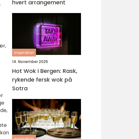
hvert arrangement
.
ær,
inspiration
14. November 2025
Hot Wok i Bergen: Rask,
rykende fersk wok på
Sotra
er
ge
ide,
øte
 kan
inspiration