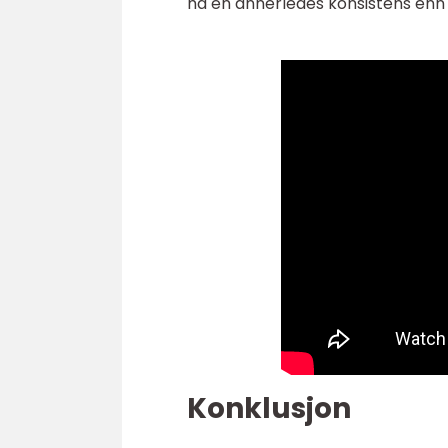
ha en annerledes konsistens enn t
Konklusjon