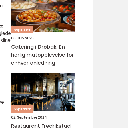
du
tt
inspiration
glede
06. July 2025
 dine
Catering i Drøbak: En
herlig matopplevelse for
enhver anledning
De
inspiration
02. September 2024
Restaurant Fredrikstad: