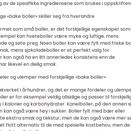
g av de spesifikke ingrediensene som brukes i oppskriften
ige «bake boller» skiller seg fra hverandre
formet som små baller, er det forskjellige egenskaper som
ksempel kan hveteboller være myke og luftige, mens
drede og søte preg. Noen boller kan være fylt med friske b
smak, mens sjokoladeboller er et perfekt valg for
er kan også ha en litt annerledes konsistens enn de
ar likevel en deilig smak.
eler og ulemper med forskjellige «bake boller»
akverket i århundrer, og det er mange fordeler og ulemp
er er for eksempel veldig allsidige og passer til forskjelli
i kalorier og karbohydrater. Kanelboller, på den annen s
en kan også være høy i sukker. Boller fylt med bær eller
sette ekstra smak og tekstur, men de kan også være mer s
r et flott alternativ til de med spesielle kostbehov, men de