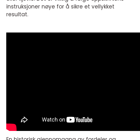
instruksjoner nøye for å sikre et vellykket
resultat.
En historisk gjennomgang av fordeler og