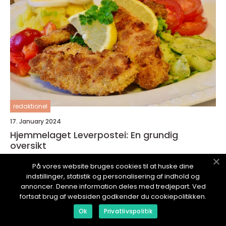
redaktionel
17. January 2024
Hjemmelaget Leverpostei: En grundig
oversikt
På vores website bruges cookies til at huske dine
indstillinger, statistik og personalisering af indhold og
annoncer. Denne information deles med tredjepart. Ved
fortsat brug af websiden godkender du cookiepolitikken.
NYOPPSKRIFT.
no
Ok
Privatlivspolitik