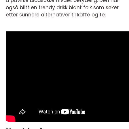
å påvirke blodsukkernivået betydelig. Den har
også blitt en trendy drikk blant folk som søker
etter sunnere alternativer til kaffe og te.