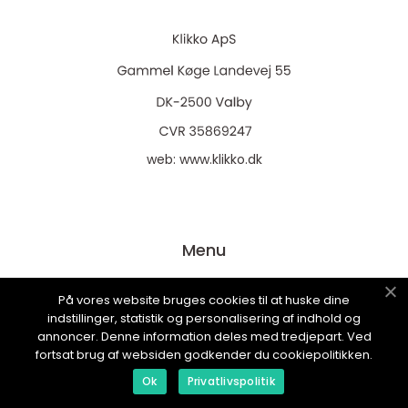
web:
www.klikko.dk
Menu
På vores website bruges cookies til at huske dine
Reklame
indstillinger, statistik og personalisering af indhold og
annoncer. Denne information deles med tredjepart. Ved
Om oss
fortsat brug af websiden godkender du cookiepolitikken.
Cookies
Ok
Privatlivspolitik
Kontakt Oss