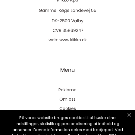
web:
www.klikko.dk
Menu
Reklame
Om oss
Cookies
På vores website bruges cookies til at huske dine
Kontakt Oss
indstillinger, statistik og personalisering af indhold og
Sitemap
annoncer. Denne information deles med tredjepart. Ved