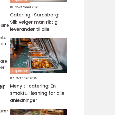
01. November 2025
Catering i Sarpsborg:
Slik velger man riktig
 sine
leverandør til alle
anledninger
inte
r en
bare
 er
inspiration
07. October 2025
er
Meny til catering: En
smakfull løsning for alle
anledninger
turer