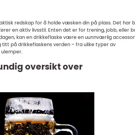
raktisk redskap for å holde væsken din på plass. Det har bl
rer en aktiv livsstil. Enten det er for trening, jobb, eller 
dagen, kan en drikkeflaske være en uunnværlig accessory
 titt på drikkeflaskens verden – fra ulike typer av
g ulemper.
undig oversikt over