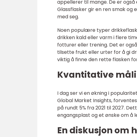
appellerer til mange. De er ogs
Glassflasker gir en ren smak og 
med seg.
Noen populære typer drikkeflask
drikken kald eller varm i flere ti
fotturer eller trening. Det er og
tilsette frukt eller urter for å g
viktig å finne den rette flasken 
Kvantitative mål
I dag ser vi en økning i popularitet
Global Market Insights, forvente
på rundt 5% fra 2021 til 2027. D
engangsplast og et ønske om å lev
En diskusjon om h