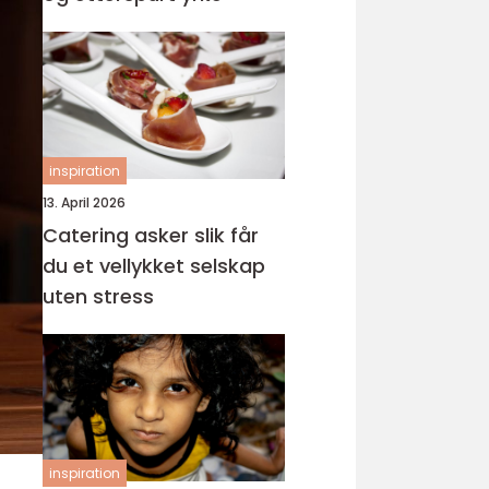
inspiration
13. April 2026
Catering asker slik får
du et vellykket selskap
uten stress
inspiration