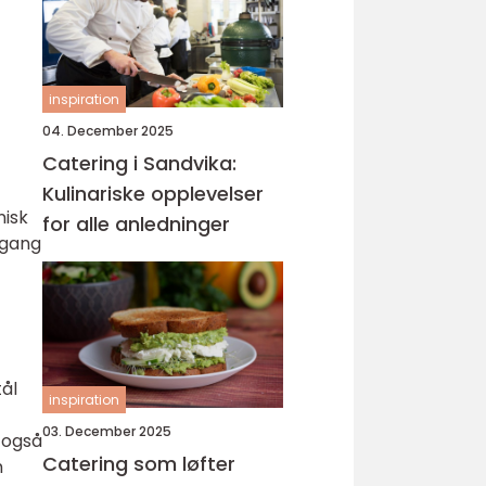
inspiration
04. December 2025
Catering i Sandvika:
Kulinariske opplevelser
nisk
for alle anledninger
lgang
tål
inspiration
03. December 2025
n også
Catering som løfter
m