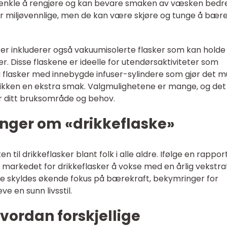
å enkle å rengjøre og kan bevare smaken av væsken bedre
er miljøvennlige, men de kan være skjøre og tunge å bær
er inkluderer også vakuumisolerte flasker som kan holde
mer. Disse flaskene er ideelle for utendørsaktiviteter som
så flasker med innebygde infuser-sylindere som gjør det mu
i drikken en ekstra smak. Valgmulighetene er mange, og det
for ditt bruksområde og behov.
inger om «drikkeflaske»
en til drikkeflasker blant folk i alle aldre. Ifølge en rappor
s markedet for drikkeflasker å vokse med en årlig vekstra
ette skyldes økende fokus på bærekraft, bekymringer for
e en sunn livsstil.
vordan forskjellige