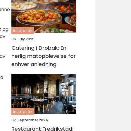
kunne
t og
inspiration
 av
06. July 2025
Catering i Drøbak: En
herlig matopplevelse for
 av
enhver anledning
ra
inspiration
02. September 2024
Restaurant Fredrikstad: