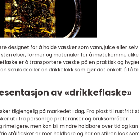
re designet for å holde væsker som vann, juice eller selv
e størrelser, former og materialer for å imøtekomme ulike
flaske er å transportere væske på en praktisk og hygie
en skrulokk eller en drikkelokk som gjør det enkelt å få ti
esentasjon av «drikkeflaske»
ker tilgjengelig på markedet i dag. Fra plast til rustfritt s
ker ut i fra personlige preferanser og bruksområder.
 og rimeligere, men kan bli mindre holdbare over tid og ka
ie stålflasker er mer holdbare og har en stilren look so