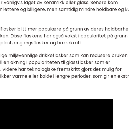
ker vanligvis laget av keramikk eller glass. Senere kom
r lettere og billigere, men samtidig mindre holdbare og 
tålflasker blitt mer populære på grunn av deres holdbarhe
en. Disse flaskene har også vokst i popularitet på grunn
last, engangsflasker og bærekraft.
velge miljøvennlige drikkeflasker som kan redusere bruken
l en økning i populariteten til glassflasker som er
. Videre har teknologiske fremskritt gjort det mulig for
ikker varme eller kalde i lengre perioder, som gir en ekst