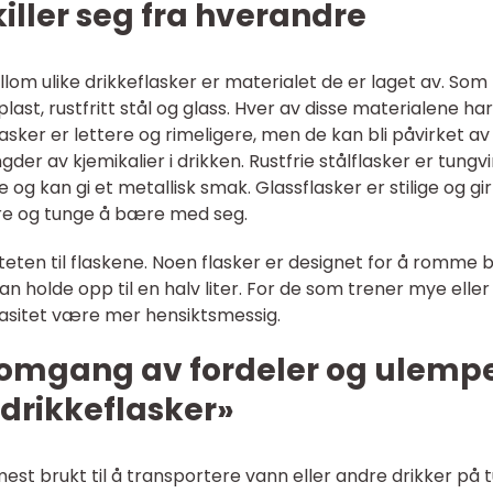
iller seg fra hverandre
llom ulike drikkeflasker er materialet de er laget av. Som
last, rustfritt stål og glass. Hver av disse materialene har
asker er lettere og rimeligere, men de kan bli påvirket av
er av kjemikalier i drikken. Rustfrie stålflasker er tungv
og kan gi et metallisk smak. Glassflasker er stilige og gi
re og tunge å bære med seg.
siteten til flaskene. Noen flasker er designet for å romme 
n holde opp til en halv liter. For de som trener mye eller
pasitet være mer hensiktsmessig.
nnomgang av fordeler og ulemp
«drikkeflasker»
r mest brukt til å transportere vann eller andre drikker på 