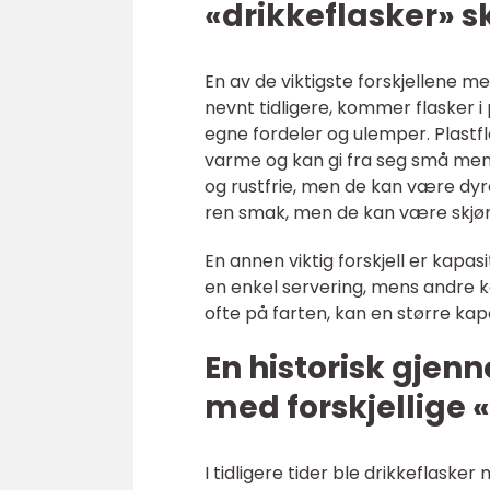
«drikkeflasker» sk
En av de viktigste forskjellene me
nevnt tidligere, kommer flasker i p
egne fordeler og ulemper. Plastfl
varme og kan gi fra seg små mengd
og rustfrie, men de kan være dyre 
ren smak, men de kan være skjø
En annen viktig forskjell er kapa
en enkel servering, mens andre ka
ofte på farten, kan en større ka
En historisk gje
med forskjellige 
I tidligere tider ble drikkeflaske