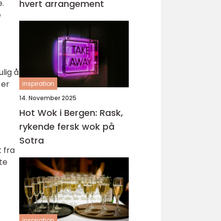
.
hvert arrangement
e
lig å
 er
inspiration
14. November 2025
Hot Wok i Bergen: Rask,
rykende fersk wok på
Sotra
t fra
te
inspiration