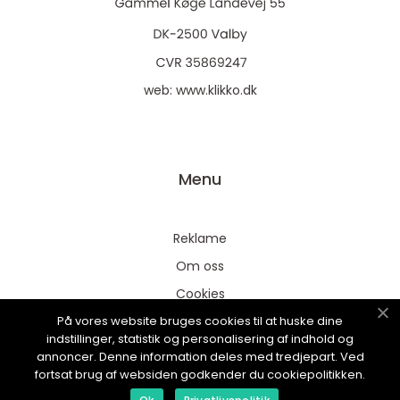
web:
www.klikko.dk
Menu
Reklame
Om oss
Cookies
På vores website bruges cookies til at huske dine
Kontakt Oss
indstillinger, statistik og personalisering af indhold og
Sitemap
annoncer. Denne information deles med tredjepart. Ved
fortsat brug af websiden godkender du cookiepolitikken.