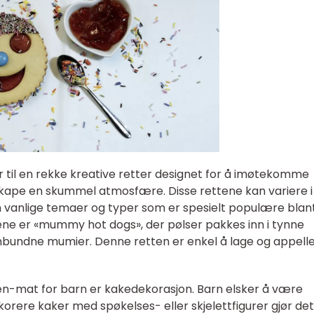
 til en rekke kreative retter designet for å imøtekomme
kape en skummel atmosfære. Disse rettene kan variere i
n vanlige temaer og typer som er spesielt populære blan
ene er «mummy hot dogs», der pølser pakkes inn i tynne
innbundne mumier. Denne retten er enkel å lage og appell
n-mat for barn er kakedekorasjon. Barn elsker å være
ekorere kaker med spøkelses- eller skjelettfigurer gjør det