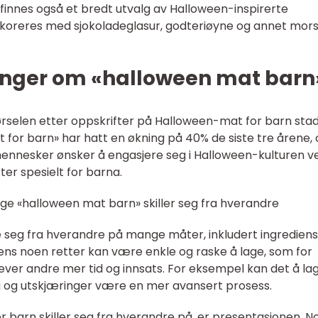
nnes også et bredt utvalg av Halloween-inspirerte
koreres med sjokoladeglasur, godteriøyne og annet mor
inger om «halloween mat barn
ørselen etter oppskrifter på Halloween-mat for barn stad
 for barn» har hatt en økning på 40% de siste tre årene,
 mennesker ønsker å engasjere seg i Halloween-kulturen v
er spesielt for barna.
ige «halloween mat barn» skiller seg fra hverandre
e seg fra hverandre på mange måter, inkludert ingrediens
ns noen retter kan være enkle og raske å lage, som for
er andre mer tid og innsats. For eksempel kan det å la
g og utskjæringer være en mer avansert prosess.
barn skiller seg fra hverandre på, er presentasjonen. N