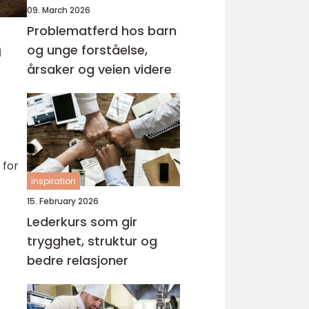
09. March 2026
Problematferd hos barn
n
og unge forståelse,
årsaker og veien videre
 for
inspiration
15. February 2026
Lederkurs som gir
trygghet, struktur og
bedre relasjoner