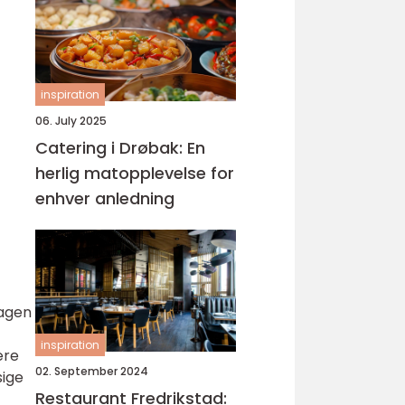
inspiration
06. July 2025
Catering i Drøbak: En
herlig matopplevelse for
enhver anledning
dagen
inspiration
ære
02. September 2024
sige
Restaurant Fredrikstad: