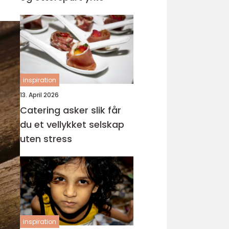
inspiration
13. April 2026
Catering asker slik får
du et vellykket selskap
uten stress
inspiration