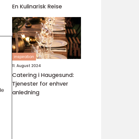
En Kulinarisk Reise
inspiration
11. August 2024
Catering i Haugesund:
Tjenester for enhver
de
anledning