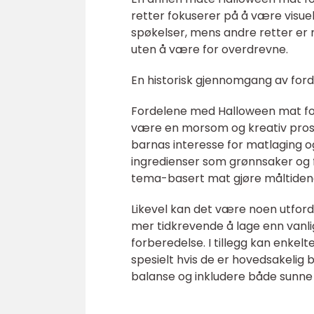
retter fokuserer på å være visu
spøkelser, mens andre retter er
uten å være for overdrevne.
En historisk gjennomgang av for
Fordelene med Halloween mat for
være en morsom og kreativ prose
barnas interesse for matlaging og
ingredienser som grønnsaker og fru
tema-basert mat gjøre måltiden
Likevel kan det være noen utfor
mer tidkrevende å lage enn vanlig
forberedelse. I tillegg kan enkel
spesielt hvis de er hovedsakelig b
balanse og inkludere både sunn