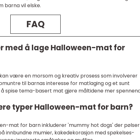
barna vil elske.
FAQ
er med å lage Halloween-mat for
kan være en morsom og kreativ prosess som involverer
pmuntre til barnas interesse for matlaging og et sunt
 det å spise tema-basert mat gjøre måltidene mer spennen
re typer Halloween-mat for barn?
n-mat for barn inkluderer 'mummy hot dogs' der pølser
gne på innbundne mumier, kakedekorasjon med spøkelses-