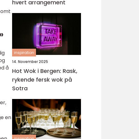
hvert arrangement
somt
»
ig
inspiration
 og
14. November 2025
ed å
Hot Wok i Bergen: Rask,
rykende fersk wok på
Sotra
er,
ge en
oen
inspiration