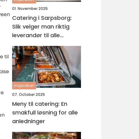
r
01. November 2025
ween
Catering i Sarpsborg:
Slik velger man riktig
leverandør til alle
anledninger
 til
pise
inspiration
re
07. October 2025
Meny til catering: En
smakfull løsning for alle
en
anledninger