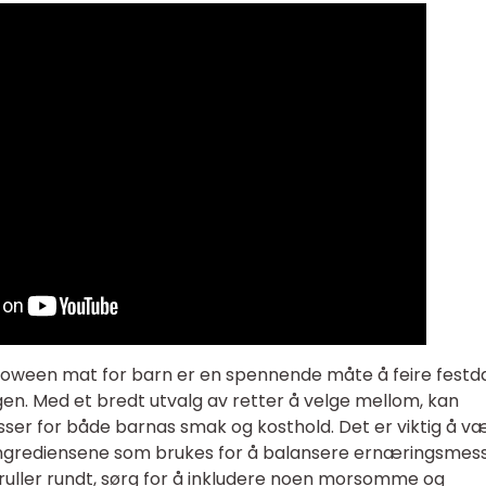
alloween mat for barn er en spennende måte å feire fest
gen. Med et bredt utvalg av retter å velge mellom, kan
sser for både barnas smak og kosthold. Det er viktig å v
 ingrediensene som brukes for å balansere ernæringsmes
ruller rundt, sørg for å inkludere noen morsomme og