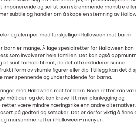
elt imponerende og ser ut som skremmende monstre elle
 mer subtile og handler om å skape en stemning av Hallo
deler og ulemper med forskjellige «Halloween mat barn»
 barn er mange. Å lage spesialretter for Halloween kan
ss som involverer hele familien. Det kan også oppmuntre
 et sunt forhold til mat, da det ofte inkluderer sunne
kt i form av skumle figurer eller dip. I tillegg kan det å s
e mer spennende og underholdende for barna.
dringer med Halloween mat for barn. Noen retter kan væ
e måltider, og det kan kreve litt mer planlegging og
te retter være mindre næringsrike enn andre alternativer,
asert på godteri og søtsaker. Det er derfor viktig å finne 
e og morsomme retter i Halloween-menyen.