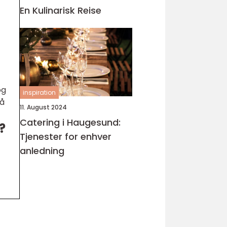
En Kulinarisk Reise
og
inspiration
på
11. August 2024
Catering i Haugesund:
?
Tjenester for enhver
anledning