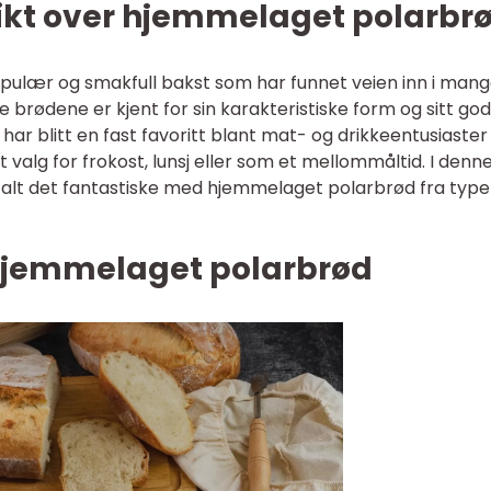
ikt over hjemmelaget polarbr
ulær og smakfull bakst som har funnet veien inn i man
e brødene er kjent for sin karakteristiske form og sitt go
har blitt en fast favoritt blant mat- og drikkeentusiaster
t valg for frokost, lunsj eller som et mellommåltid. I denn
ke alt det fantastiske med hjemmelaget polarbrød fra typer
hjemmelaget polarbrød