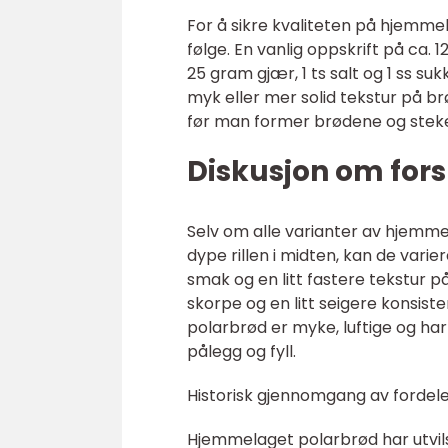
For å sikre kvaliteten på hjemme
følge. En vanlig oppskrift på ca. 
25 gram gjær, 1 ts salt og 1 ss s
myk eller mer solid tekstur på br
før man former brødene og steker
Diskusjon om for
Selv om alle varianter av hjemm
dype rillen i midten, kan de vari
smak og en litt fastere tekstur 
skorpe og en litt seigere konsis
polarbrød er myke, luftige og har
pålegg og fyll.
Historisk gjennomgang av fordel
Hjemmelaget polarbrød har utvils