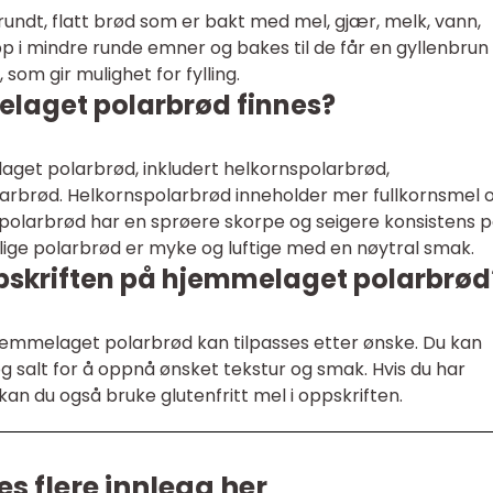
undt, flatt brød som er bakt med mel, gjær, melk, vann,
pp i mindre runde emner og bakes til de får en gyllenbrun
 som gir mulighet for fylling.
elaget polarbrød finnes?
laget polarbrød, inkludert helkornspolarbrød,
arbrød. Helkornspolarbrød inneholder mer fullkornsmel 
polarbrød har en sprøere skorpe og seigere konsistens 
ige polarbrød er myke og luftige med en nøytral smak.
ppskriften på hjemmelaget polarbrød
hjemmelaget polarbrød kan tilpasses etter ønske. Du kan
 salt for å oppnå ønsket tekstur og smak. Hvis du har
 kan du også bruke glutenfritt mel i oppskriften.
es flere innlegg her