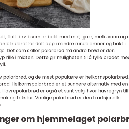
t, flatt brød som er bakt med mel, gjær, melk, vann og 
en blir deretter delt opp i mindre runde emner og bakt i
rge. Det som skiller polarbrød fra andre brød er den
 rille i midten. Dette gir muligheten til å fylle brødet me
ll.
r av polarbrød, og de mest populære er helkornspolarbrød,
brød. Helkornspolarbrød er et sunnere alternativ med en
n. Havrepolarbrød er også et sunt valg, hvor havregryn til
mak og tekstur. Vanlige polarbrød er den tradisjonelle
e.
inger om hjemmelaget polarb