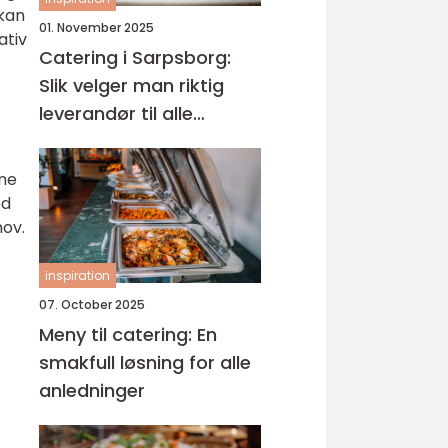
 kan
01. November 2025
ativ
Catering i Sarpsborg:
Slik velger man riktig
leverandør til alle
anledninger
ene
ed
hov.
inspiration
07. October 2025
Meny til catering: En
smakfull løsning for alle
anledninger