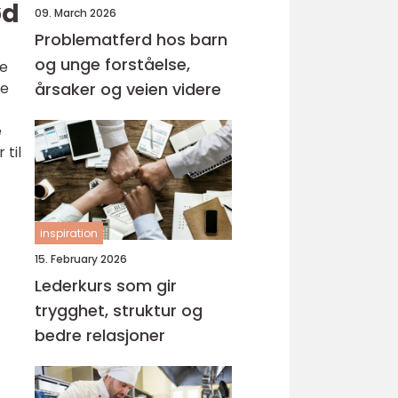
ød
09. March 2026
Problematferd hos barn
og unge forståelse,
ge
de
årsaker og veien videre
e
 til
inspiration
15. February 2026
Lederkurs som gir
trygghet, struktur og
bedre relasjoner