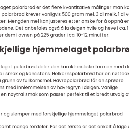
laget polarbrød er det flere kvantitative målinger man k
12 polarbrød krever vanligvis 500 gram mel, 3 dl melk, 1 dl 
ukker. Mengden mel kan justeres etter ønske for å oppnå e
ødene. Det anbefales også å la deigen hvile og heve i ca. 1
 dem i ovnen på 225 grader i ca. 10-12 minutter.
skjellige hjemmelaget polarbr
elaget polarbrød deler den karakteristiske formen med d
ere i smak og konsistens. Helkornspolarbrød har en nøtteak
på grunn av fullkornsmel. Havrepolarbrød får en sprøere
tens med innlemmelsen av havregryn i deigen. Vanlige
 en nøytral smak som passer perfekt til et bredt utvalg a
er og ulemper med forskjellige hjemmelaget polarbrød
omt mange fordeler. For det første er det enkelt å lage 