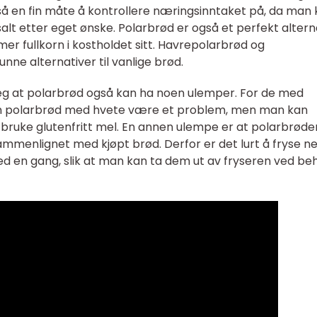
gså en fin måte å kontrollere næringsinntaket på, da man
alt etter eget ønske. Polarbrød er også et perfekt altern
er fullkorn i kostholdet sitt. Havrepolarbrød og
nne alternativer til vanlige brød.
 seg at polarbrød også kan ha noen ulemper. For de med
 kan polarbrød med hvete være et problem, men man kan
å bruke glutenfritt mel. En annen ulempe er at polarbrød
sammenlignet med kjøpt brød. Derfor er det lurt å fryse n
 en gang, slik at man kan ta dem ut av fryseren ved be