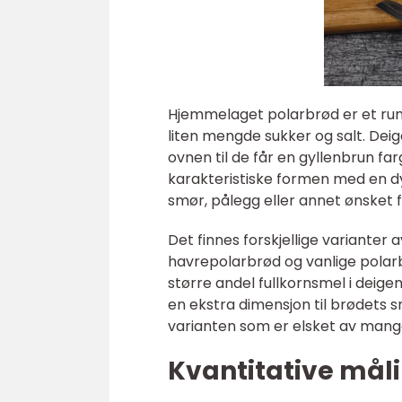
Hjemmelaget polarbrød er et rund
liten mengde sukker og salt. Deig
ovnen til de får en gyllenbrun fa
karakteristiske formen med en dyp
smør, pålegg eller annet ønsket fy
Det finnes forskjellige variante
havrepolarbrød og vanlige polar
større andel fullkornsmel i deige
en ekstra dimensjon til brødets s
varianten som er elsket av mang
Kvantitative mål