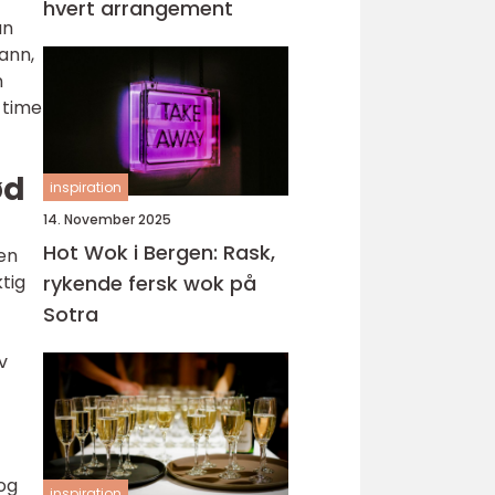
hvert arrangement
an
vann,
n
 time
ød
inspiration
14. November 2025
Hot Wok i Bergen: Rask,
en
tig
rykende fersk wok på
Sotra
v
og
inspiration