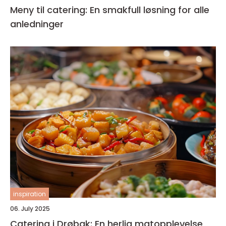
Meny til catering: En smakfull løsning for alle
anledninger
inspiration
06. July 2025
Catering i Drøbak: En herlig matopplevelse