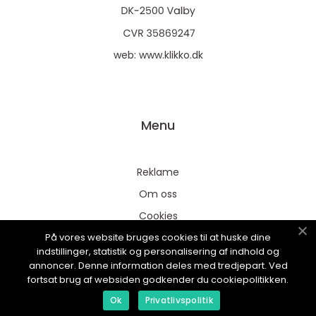
web:
www.klikko.dk
Menu
Reklame
Om oss
Cookies
På vores website bruges cookies til at huske dine
Kontakt Oss
indstillinger, statistik og personalisering af indhold og
Sitemap
annoncer. Denne information deles med tredjepart. Ved
fortsat brug af websiden godkender du cookiepolitikken.
Ok
Privatlivspolitik